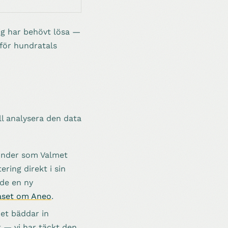
ig har behövt lösa —
 för hundratals
l analysera den data
under som Valmet
ring direkt i sin
åde en ny
aset om Aneo
.
et bäddar in
r — vi har täckt den