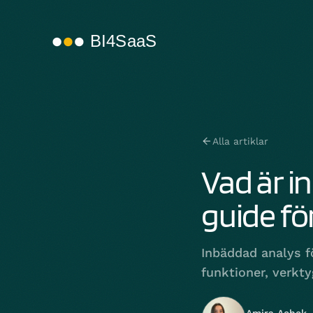
Alla artiklar
Vad är i
guide f
Inbäddad analys fö
funktioner, verkt