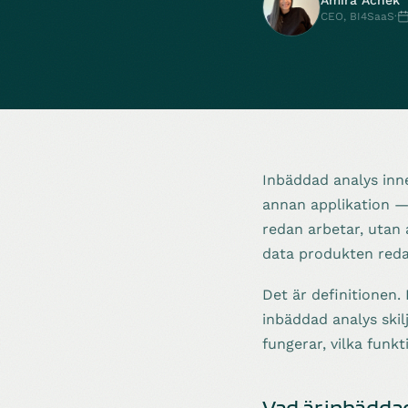
Amira Achek
CEO, BI4SaaS
·
Inbäddad analys inne
annan applikation —
redan arbetar, utan a
data produkten redan
Det är definitionen.
inbäddad analys skilj
fungerar, vilka funk
Vad är inbädda