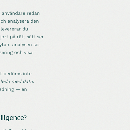
na användare redan
och analysera den
levererar du
ort på rätt sätt ser
ytan: analysen ser
ering och visar
kt bedöms inte
t
leda med data
.
ledning — en
lligence?