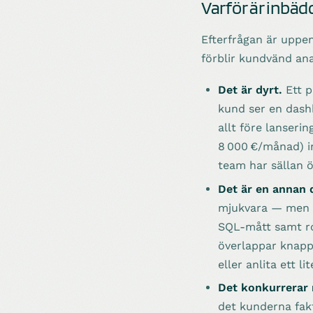
Varför är inbäd
Efterfrågan är uppe
förblir kundvänd ana
Det är dyrt.
Ett p
kund ser en dash
allt före lanseri
8 000 €/månad) i
team har sällan 
Det är en annan d
mjukvara — men i
SQL-mått samt ro
överlappar knappt
eller anlita ett l
Det konkurrerar
det kunderna fakt