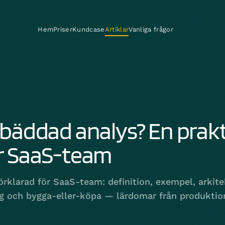
Hem
Priser
Kundcase
Artiklar
Vanliga frågor
nbäddad analys? En prakt
ör SaaS-team
rklarad för SaaS-team: definition, exempel, arkite
yg och bygga-eller-köpa — lärdomar från produktio