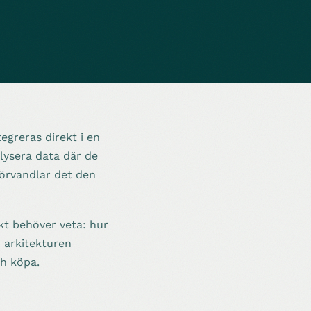
egreras direkt i en
lysera data där de
 förvandlar det den
kt behöver veta: hur
r arkitekturen
ch köpa.