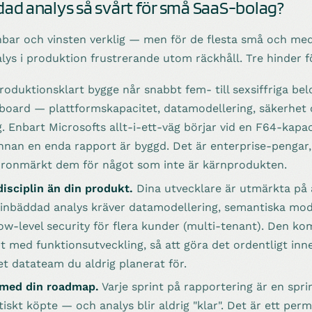
dad analys så svårt för små SaaS-bolag?
nbar och vinsten verklig — men för de flesta små och me
lys i produktion frustrerande utom räckhåll. Tre hinder f
roduktionsklart bygge når snabbt fem- till sexsiffriga be
board — plattformskapacitet, datamodellering, säkerhet 
ng. Enbart Microsofts allt-i-ett-väg börjar vid en F64-kapa
nnan en enda rapport är byggd. Det är enterprise-pengar
öronmärkt dem för något som inte är kärnprodukten.
isciplin än din produkt.
Dina utvecklare är utmärkta på 
nbäddad analys kräver datamodellering, semantiska mod
w-level security för flera kunder (multi-tenant). Den k
 med funktionsutveckling, så att göra det ordentligt inne
itet datateam du aldrig planerat för.
 med din roadmap.
Varje sprint på rapportering är en spri
iskt köpte — och analys blir aldrig "klar". Det är ett per