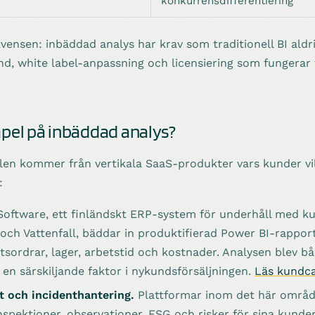
konkurrensdifferentiering
ensen: inbäddad analys har krav som traditionell BI aldr
nd, white label-anpassning och licensiering som fungerar
mpel på inbäddad analys?
len kommer från vertikala SaaS-produkter vars kunder vil
:
oftware, ett finländskt ERP-system för underhåll med k
och Vattenfall, bäddar in produktifierad Power BI-rapporte
sordrar, lager, arbetstid och kostnader. Analysen blev b
en särskiljande faktor i nykundsförsäljningen.
Läs kundc
t och incidenthantering.
Plattformar inom det här områd
nspektioner, observationer, ESG och risker för sina kunde