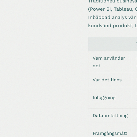
Traditionell busines
(Power BI, Tableau, Q
Inbäddad analys vän
kundvänd produkt, ti
Vem använder
det
Var det finns
Inloggning
Dataomfattning
Framgångsmått