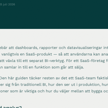
5 juli 2026
bär att dashboards, rapporter och datavisualiseringar int
 vanligtvis en SaaS-produkt — så att användarna kan ana
tt växla till ett separat BI-verktyg. För ett SaaS-företag
 samlar in till en funktion som går att sälja.
 Den här guiden täcker resten av det ett SaaS-team faktis
er sig från traditionell BI, hur den ser ut i produktion, hu
tioner som är viktiga och hur du väljer mellan att bygga o
d analys?