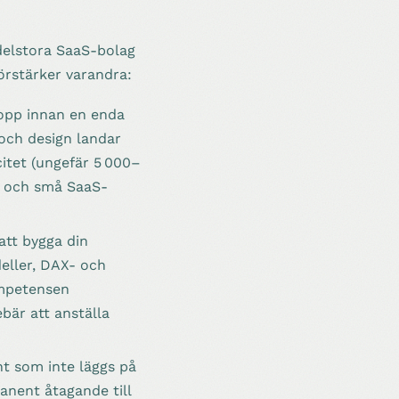
delstora SaaS-bolag
örstärker varandra:
lopp innan en enda
och design landar
citet (ungefär 5 000–
, och små SaaS-
att bygga din
eller, DAX- och
ompetensen
bär att anställa
nt som inte läggs på
manent åtagande till