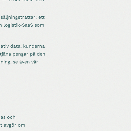
äljningstrattar; ett
n logistik-SaaS som
rativ data, kunderna
l tjäna pengar på den
pning, se även vår
gas och
et avgör om