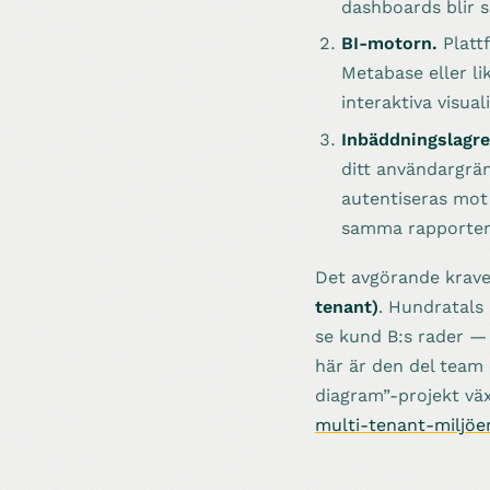
dashboards blir s
BI-motorn.
Platt
Metabase eller li
interaktiva visual
Inbäddningslagre
ditt användargrän
autentiseras mot 
samma rapporter 
Det avgörande krave
tenant)
. Hundratals
se kund B:s rader — 
här är den del team o
diagram”-projekt väx
multi-tenant-miljöe