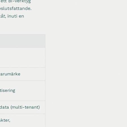
 ett BI-verktyg
eslutsfattande.
tåt
, inuti en
 varumärke
tisering
data (multi-tenant)
kter,