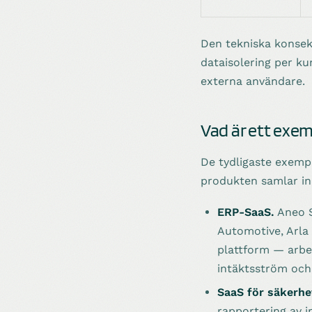
Den tekniska konsekv
dataisolering per ku
externa användare.
Vad är ett exe
De tydligaste exemp
produkten samlar in
ERP-SaaS.
Aneo S
Automotive, Arla 
plattform — arbet
intäktsström och 
SaaS för säkerhe
rapportering av i