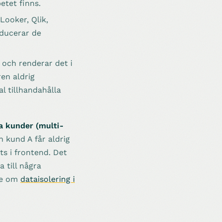
etet finns.
ooker, Qlik,
oducerar de
 och renderar det i
en aldrig
l tillhandahålla
ra kunder (multi-
 kund A får aldrig
ts i frontend. Det
a till några
ide om
dataisolering i