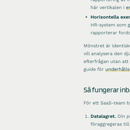
här vertikalen i
e
Horisontella exe
HR-system som ge
rapporterar ford
Mönstret är identisk
vill analysera den d
efterfrågan utan att
guide för
underhåll
Så fungerar in
För ett SaaS-team be
Datalagret.
Din p
föraggregeras til