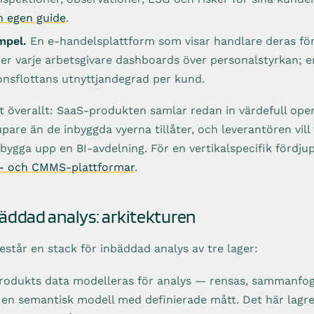
n egen guide
.
mpel.
En e-handelsplattform som visar handlare deras förs
r varje arbetsgivare dashboards över personalstyrkan; e
onsflottans utnyttjandegrad per kund.
t överallt: SaaS-produkten samlar redan in värdefull ope
jupare än de inbyggda vyerna tillåter, och leverantören vil
 bygga upp en BI-avdelning. För en vertikalspecifik fördju
s- och CMMS-plattformar
.
bäddad analys: arkitekturen
står en stack för inbäddad analys av tre lager:
rodukts data modelleras för analys — rensas, sammanfo
l en semantisk modell med definierade mått. Det här lagr