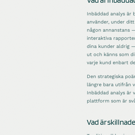
Inbäddad analys är 
använder, under ditt
någon annanstans — 
interaktiva rapporte
dina kunder aldrig 
ut och känns som di
varje kund enbart d
Den strategiska poä
längre bara utifrån
Inbäddad analys är v
plattform som är svå
Vad är skillnad