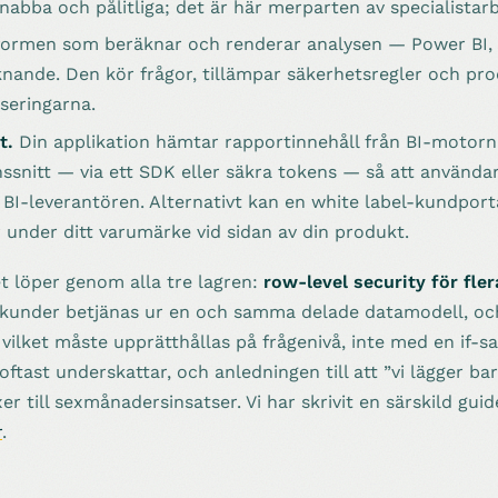
nabba och pålitliga; det är här merparten av specialistarb
formen som beräknar och renderar analysen — Power BI, L
knande. Den kör frågor, tillämpar säkerhetsregler och pr
iseringarna.
t.
Din applikation hämtar rapportinnehåll från BI-motorn
ssnitt — via ett SDK eller säkra tokens — så att användar
BI-leverantören. Alternativt kan en white label-kundporta
under ditt varumärke vid sidan av din produkt.
t löper genom alla tre lagren:
row-level security för fle
 kunder betjänas ur en och samma delade datamodell, och
vilket måste upprätthållas på frågenivå, inte med en if-sa
ftast underskattar, och anledningen till att ”vi lägger bar
er till sexmånadersinsatser. Vi har skrivit en särskild gu
r
.