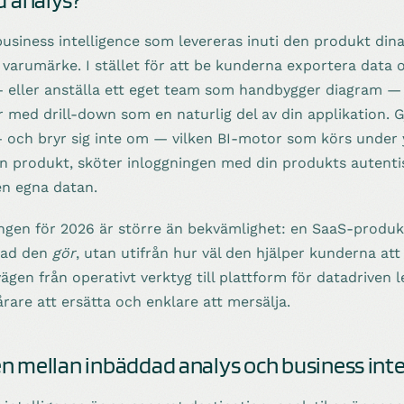
business intelligence som levereras inuti den produkt di
 varumärke. I stället för att be kunderna exportera data 
eller anställa ett eget team som handbygger diagram — 
r med drill-down som en naturlig del av din applikation. Gj
— och bryr sig inte om — vilken BI-motor som körs under 
n produkt, sköter inloggningen med din produkts autentis
en egna datan.
ngen för 2026 är större än bekvämlighet: en SaaS-produ
 vad den
gör
, utan utifrån hur väl den hjälper kunderna at
ägen från operativt verktyg till plattform för datadriven 
rare att ersätta och enklare att mersälja.
en mellan inbäddad analys och business inte