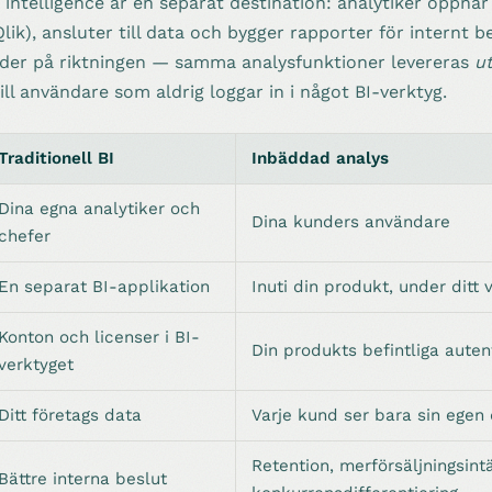
s intelligence är en separat destination: analytiker öppnar
lik), ansluter till data och bygger rapporter för internt b
der på riktningen — samma analysfunktioner levereras
u
ll användare som aldrig loggar in i något BI-verktyg.
Traditionell BI
Inbäddad analys
Dina egna analytiker och
Dina kunders användare
chefer
En separat BI-applikation
Inuti din produkt, under ditt
Konton och licenser i BI-
Din produkts befintliga auten
verktyget
Ditt företags data
Varje kund ser bara sin egen 
Retention, merförsäljningsintä
Bättre interna beslut