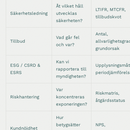
Åt vilket håll
LTIFR, MTCFR,
Säkerhetsledning
utvecklas
tillbudskvot
säkerheten?
Antal,
Vad går fel
Tillbud
allvarlighetsgra
och var?
grundorsak
Kan vi
ESG / CSRD &
Upplysningsmåt
rapportera till
ESRS
periodjämförels
myndigheten?
Var
Riskmatris,
Riskhantering
koncentreras
åtgärdsstatus
exponeringen?
Hur
betygsätter
NPS,
Kundnöjdhet