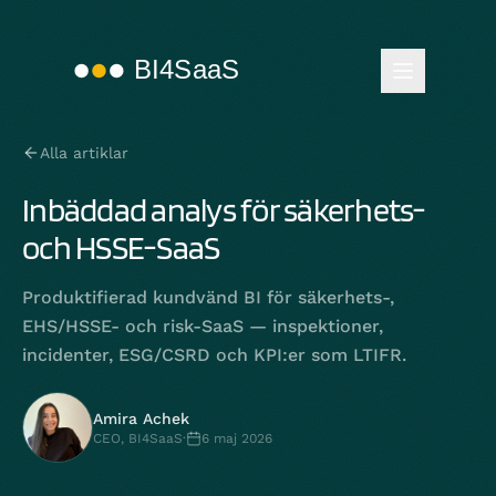
Alla artiklar
Inbäddad analys för säkerhets-
och HSSE-SaaS
Produktifierad kundvänd BI för säkerhets-,
EHS/HSSE- och risk-SaaS — inspektioner,
incidenter, ESG/CSRD och KPI:er som LTIFR.
Amira Achek
CEO, BI4SaaS
·
6 maj 2026