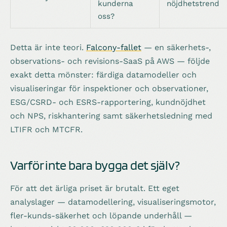
kunderna
nöjdhetstrend
oss?
Detta är inte teori.
Falcony-fallet
— en säkerhets-,
observations- och revisions-SaaS på AWS — följde
exakt detta mönster: färdiga datamodeller och
visualiseringar för inspektioner och observationer,
ESG/CSRD- och ESRS-rapportering, kundnöjdhet
och NPS, riskhantering samt säkerhetsledning med
LTIFR och MTCFR.
Varför inte bara bygga det själv?
För att det ärliga priset är brutalt. Ett eget
analyslager — datamodellering, visualiseringsmotor,
fler-kunds-säkerhet och löpande underhåll —