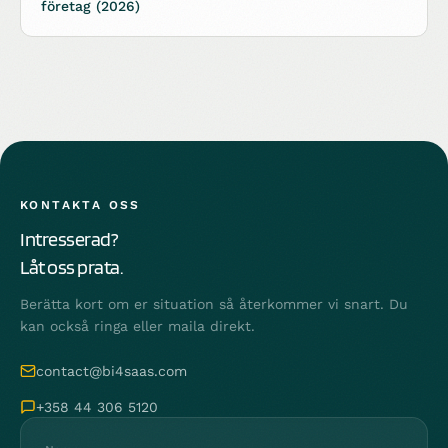
företag (2026)
KONTAKTA OSS
Intresserad?
Låt oss prata.
Berätta kort om er situation så återkommer vi snart. Du
kan också ringa eller maila direkt.
contact@bi4saas.com
+358 44 306 5120