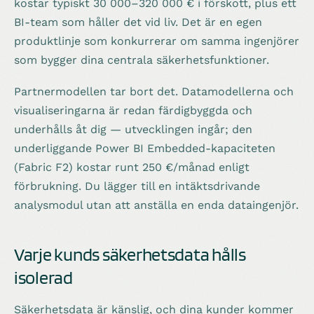
kostar typiskt 30 000–320 000 € i förskott, plus ett
BI-team som håller det vid liv. Det är en egen
produktlinje som konkurrerar om samma ingenjörer
som bygger dina centrala säkerhetsfunktioner.
Partnermodellen tar bort det. Datamodellerna och
visualiseringarna är redan färdigbyggda och
underhålls åt dig — utvecklingen ingår; den
underliggande Power BI Embedded-kapaciteten
(Fabric F2) kostar runt 250 €/månad enligt
förbrukning. Du lägger till en intäktsdrivande
analysmodul utan att anställa en enda dataingenjör.
Varje kunds säkerhetsdata hålls
isolerad
Säkerhetsdata är känslig, och dina kunder kommer