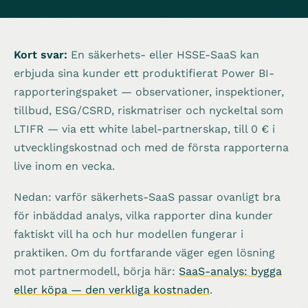
Kort svar:
En säkerhets- eller HSSE-SaaS kan
erbjuda sina kunder ett produktifierat Power BI-
rapporteringspaket — observationer, inspektioner,
tillbud, ESG/CSRD, riskmatriser och nyckeltal som
LTIFR — via ett white label-partnerskap, till 0 € i
utvecklingskostnad och med de första rapporterna
live inom en vecka.
Nedan: varför säkerhets-SaaS passar ovanligt bra
för inbäddad analys, vilka rapporter dina kunder
faktiskt vill ha och hur modellen fungerar i
praktiken. Om du fortfarande väger egen lösning
mot partnermodell, börja här:
SaaS-analys: bygga
eller köpa — den verkliga kostnaden
.