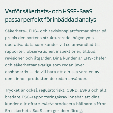
Varför säkerhets- och HSSE-SaaS
passar perfekt för inbäddad analys
Säkerhets-, EHS- och revisionsplattformar sitter på
precis den sortens strukturerade, högvolyms-
operativa data som kunder vill se omvandlad till
rapporter: observationer, inspektioner, tillbud,
revisioner och åtgärder. Dina kunder är EHS-chefer
och säkerhetsansvariga som redan lever i
dashboards — de vill bara att din ska vara en av
dem, inne i produkten de redan använder.
Trycket är också regulatoriskt. CSRD, ESRS och allt
bredare ESG-rapporteringskrav innebär att dina
kunder allt oftare
måste
producera hållbara siffror.
En säkerhets-SaaS som ger dem färdig,