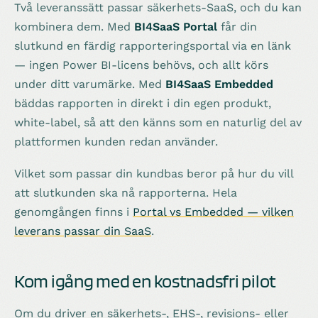
Två leveranssätt passar säkerhets-SaaS, och du kan
kombinera dem. Med
BI4SaaS Portal
får din
slutkund en färdig rapporteringsportal via en länk
— ingen Power BI-licens behövs, och allt körs
under ditt varumärke. Med
BI4SaaS Embedded
bäddas rapporten in direkt i din egen produkt,
white-label, så att den känns som en naturlig del av
plattformen kunden redan använder.
Vilket som passar din kundbas beror på hur du vill
att slutkunden ska nå rapporterna. Hela
genomgången finns i
Portal vs Embedded — vilken
leverans passar din SaaS
.
Kom igång med en kostnadsfri pilot
Om du driver en säkerhets-, EHS-, revisions- eller