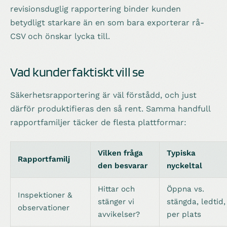
revisionsduglig rapportering binder kunden
betydligt starkare än en som bara exporterar rå-
CSV och önskar lycka till.
Vad kunder faktiskt vill se
Säkerhetsrapportering är väl förstådd, och just
därför produktifieras den så rent. Samma handfull
rapportfamiljer täcker de flesta plattformar:
Vilken fråga
Typiska
Rapportfamilj
den besvarar
nyckeltal
Hittar och
Öppna vs.
Inspektioner &
stänger vi
stängda, ledtid,
observationer
avvikelser?
per plats