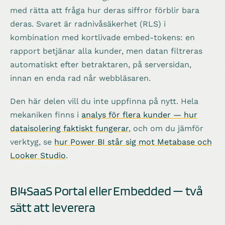
med rätta att fråga hur deras siffror förblir bara
deras. Svaret är radnivåsäkerhet (RLS) i
kombination med kortlivade embed-tokens: en
rapport betjänar alla kunder, men datan filtreras
automatiskt efter betraktaren, på serversidan,
innan en enda rad når webbläsaren.
Den här delen vill du inte uppfinna på nytt. Hela
mekaniken finns i
analys för flera kunder — hur
dataisolering faktiskt fungerar
, och om du jämför
verktyg, se
hur Power BI står sig mot Metabase och
Looker Studio
.
BI4SaaS Portal eller Embedded — två
sätt att leverera