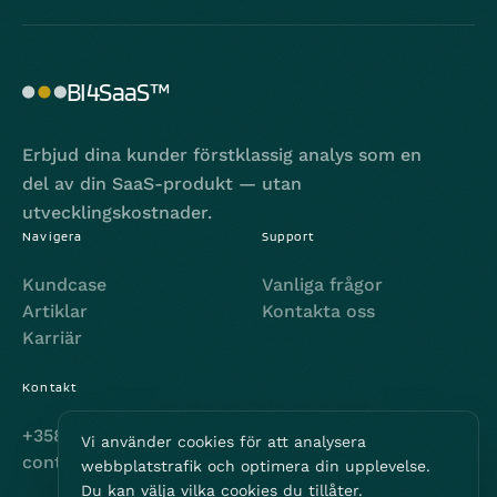
BI4SaaS™
Erbjud dina kunder förstklassig analys som en
del av din SaaS-produkt — utan
utvecklingskostnader.
Navigera
Support
Kundcase
Vanliga frågor
Artiklar
Kontakta oss
Karriär
Kontakt
+358 44 306 5120
Vi använder cookies för att analysera
contact@bi4saas.com
webbplatstrafik och optimera din upplevelse.
Du kan välja vilka cookies du tillåter.