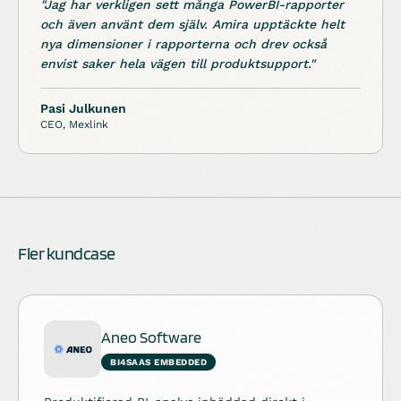
"Jag har verkligen sett många PowerBI-rapporter
och även använt dem själv. Amira upptäckte helt
nya dimensioner i rapporterna och drev också
envist saker hela vägen till produktsupport."
Pasi Julkunen
CEO, Mexlink
Fler kundcase
Aneo Software
BI4SAAS EMBEDDED