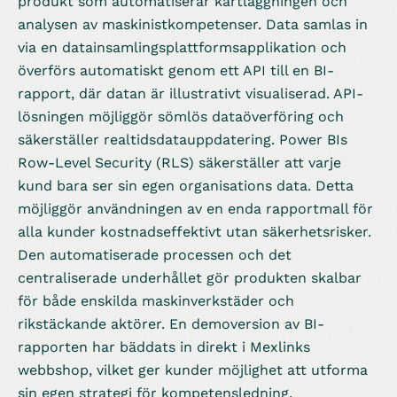
produkt som automatiserar kartläggningen och
analysen av maskinistkompetenser. Data samlas in
via en datainsamlingsplattformsapplikation och
överförs automatiskt genom ett API till en BI-
rapport, där datan är illustrativt visualiserad. API-
lösningen möjliggör sömlös dataöverföring och
säkerställer realtidsdatauppdatering. Power BIs
Row-Level Security (RLS) säkerställer att varje
kund bara ser sin egen organisations data. Detta
möjliggör användningen av en enda rapportmall för
alla kunder kostnadseffektivt utan säkerhetsrisker.
Den automatiserade processen och det
centraliserade underhållet gör produkten skalbar
för både enskilda maskinverkstäder och
rikstäckande aktörer. En demoversion av BI-
rapporten har bäddats in direkt i Mexlinks
webbshop, vilket ger kunder möjlighet att utforma
sin egen strategi för kompetensledning.