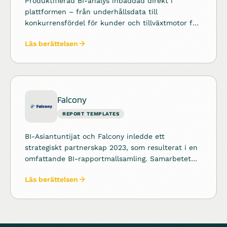
Produktifierad BI-analys inbäddad direkt i
plattformen – från underhållsdata till
konkurrensfördel för kunder och tillväxtmotor för
Aneo.
Läs berättelsen
Falcony
REPORT TEMPLATES
BI-Asiantuntijat och Falcony inledde ett
strategiskt partnerskap 2023, som resulterat i en
omfattande BI-rapportmallsamling. Samarbetet
har bidragit till att möjliggöra skalningen av
Läs berättelsen
Falconys produkter till nya kundsegment och
medfört betydande konkurrensfördel på
marknaden.