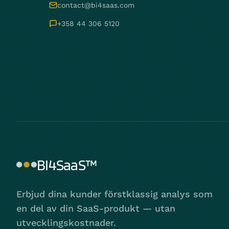
contact@bi4saas.com
+358 44 306 5120
BI4SaaS™
Erbjud dina kunder förstklassig analys som
en del av din SaaS-produkt — utan
utvecklingskostnader.