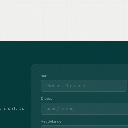
Namn
E-post
i snart. Du
Meddelande