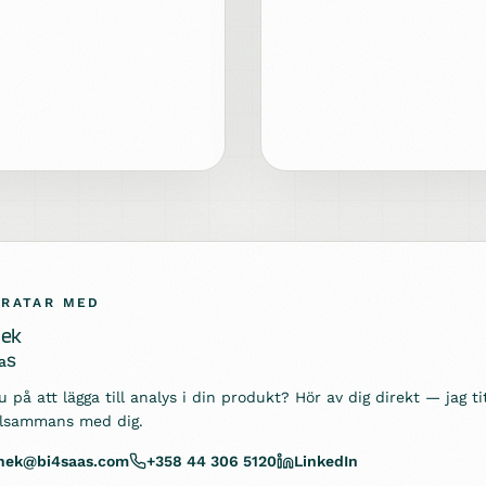
PRATAR MED
hek
aS
 på att lägga till analys i din produkt? Hör av dig direkt — jag t
llsammans med dig.
chek@bi4saas.com
+358 44 306 5120
LinkedIn