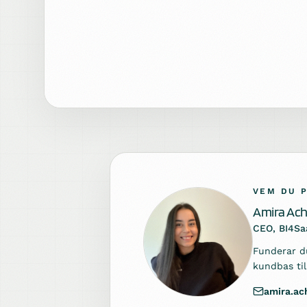
VEM DU 
Amira Ac
CEO, BI4Sa
Funderar du
kundbas ti
amira.a