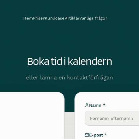
Hem
Priser
Kundcase
Artiklar
Vanliga frågor
Boka tid i kalendern
eller lämna en kontaktförfrågan
Namn
*
E-post
*