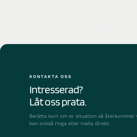
KONTAKTA OSS
Intresserad?
Låt oss prata.
Berätta kort om er situation så återkommer v
kan också ringa eller maila direkt.