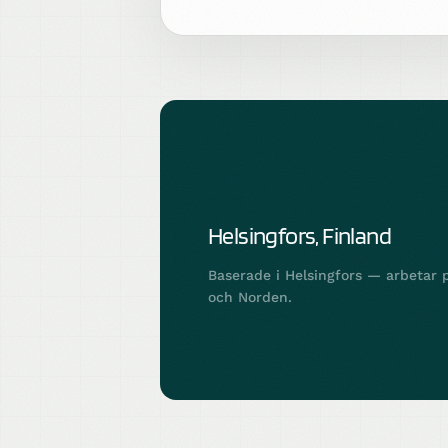
PLATS
Helsingfors, Finland
Baserade i Helsingfors — arbetar p
och Norden.