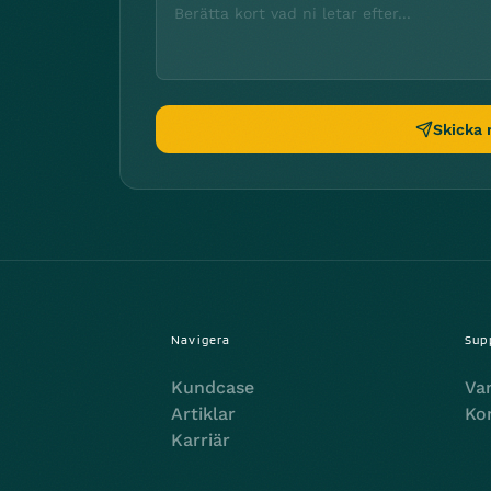
Skicka
Navigera
Sup
Kundcase
Van
Artiklar
Ko
Karriär