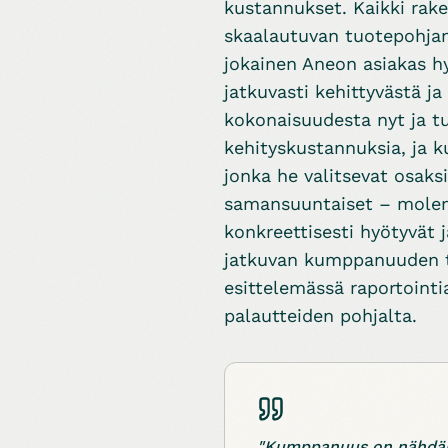
kustannukset. Kaikki rake
skaalautuvan tuotepohjan 
jokainen Aneon asiakas h
jatkuvasti kehittyvästä j
kokonaisuudesta nyt ja tu
kehityskustannuksia, ja k
jonka he valitsevat osak
samansuuntaiset – molemp
konkreettisesti hyötyvät 
jatkuvan kumppanuuden t
esittelemässä raportointi
palautteiden pohjalta.
"Kumppanuus on nähdäks