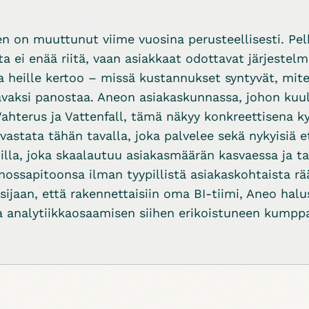
 on muuttunut viime vuosina perusteellisesti. Pe
nta ei enää riitä, vaan asiakkaat odottavat järjeste
a heille kertoo – missä kustannukset syntyvät, mit
avaksi panostaa. Aneon asiakaskunnassa, johon ku
 Vahterus ja Vattenfall, tämä näkyy konkreettisena
 vastata tähän tavalla, joka palvelee sekä nykyisiä e
nilla, joka skaalautuu asiakasmäärän kasvaessa ja ta
sapitoonsa ilman tyypillistä asiakaskohtaista räätä
 sijaan, että rakennettaisiin oma BI-tiimi, Aneo hal
a analytiikkaosaamisen siihen erikoistuneen kump