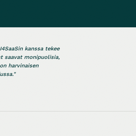
 BI4SaaSin kanssa tekee
t saavat monipuolisia,
 on harvinaisen
ussa."