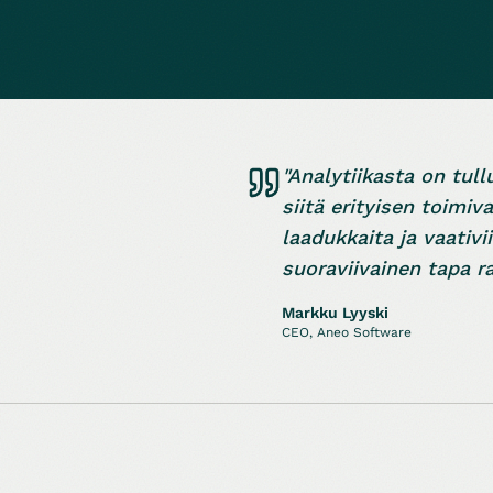
"Analytiikasta on tull
siitä erityisen toimi
laadukkaita ja vaativi
suoraviivainen tapa 
Markku Lyyski
CEO, Aneo Software