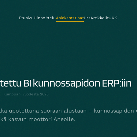
Etusivu
Hinnoittelu
Asiakastarinat
Ura
Artikkelit
UKK
tettu BI kunnossapidon ERP:iin
D
Kumppani vuodesta
2025
iikka upotettuna suoraan alustaan – kunnossapidon 
sekä kasvun moottori Aneolle.