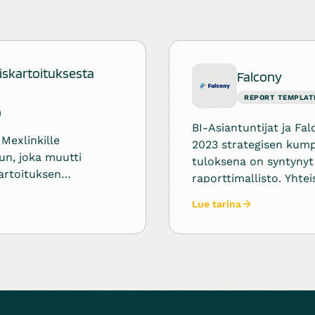
iskartoituksesta
Falcony
REPORT TEMPLAT
BI-Asiantuntijat ja Fal
 Mexlinkille
2023 strategisen kum
un, joka muutti
tuloksena on syntynyt 
artoituksen
raporttimallisto. Yhte
i palveluksi. API-
mahdollistamassa Fal
Lue tarina
a ratkaisu yhdistää
skaalautumisen uusill
n BI -raportoinnin
sekä tuonut merkittäv
markkinassa.