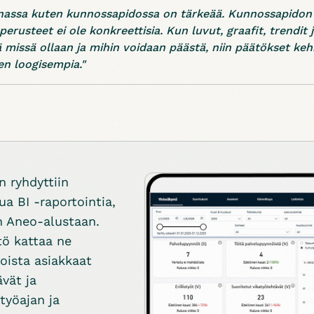
nnassa kuten kunnossapidossa on tärkeää. Kunnossapidon
 perusteet ei ole konkreettisia. Kun luvut, graafit, trendi
missä ollaan ja mihin voidaan päästä, niin päätökset keh
en loogisempia."
 ryhdyttiin
a BI -raportointia,
n Aneo-alustaan.
ltö kattaa ne
joista asiakkaat
ävät ja
työajan ja