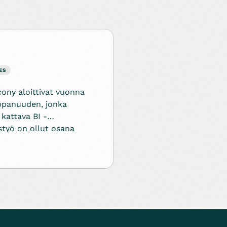
ES
cony aloittivat vuonna
ppanuuden, jonka
kattava BI -
istyö on ollut osana
conyn tuotteiden
e asiakassegmenteille
ää kilpailuetua