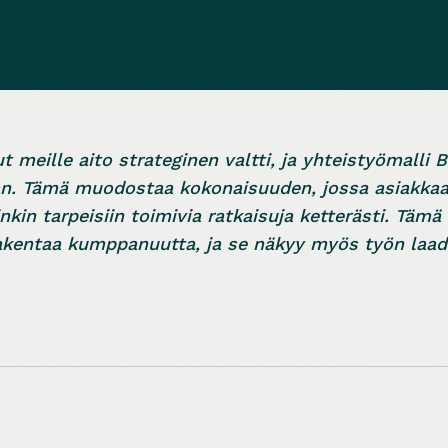
ut meille aito strateginen valtti, ja yhteistyömalli
van. Tämä muodostaa kokonaisuuden, jossa asiakkaa
inkin tarpeisiin toimivia ratkaisuja ketterästi. Tämä
rakentaa kumppanuutta, ja se näkyy myös työn laad