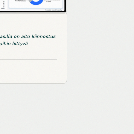
as:lla on aito kiinnostus
hin liittyvä