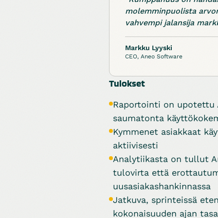
molemminpuolista arvon
vahvempi jalansija mark
Markku Lyyski
CEO, Aneo Software
Tulokset
Raportointi on upotettu
saumatonta käyttökokem
Kymmenet asiakkaat käyt
aktiivisesti
Analytiikasta on tullut 
tulovirta että erottautum
uusasiakashankinnassa
Jatkuva, sprinteissä ete
kokonaisuuden ajan tasa