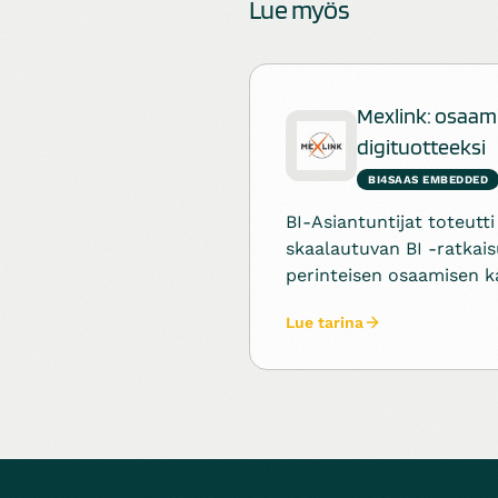
Lue myös
Mexlink: osaam
digituotteeksi
BI4SAAS EMBEDDED
BI-Asiantuntijat toteutti
skaalautuvan BI -ratkais
perinteisen osaamisen k
tehokkaaksi digitaaliseks
Lue tarina
rajapinnan kautta toimiv
tiedonkeruun ja älykkää
yhdeksi tuotteeksi.