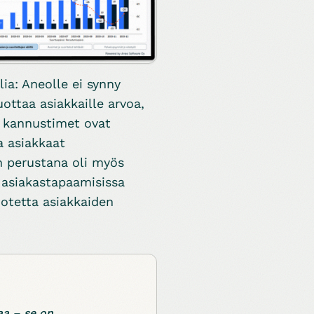
ia: Aneolle ei synny
ottaa asiakkaille arvoa,
a kannustimet ovat
a asiakkaat
an perustana oli myös
asiakastapaamisissa
uotetta asiakkaiden
aa – se on