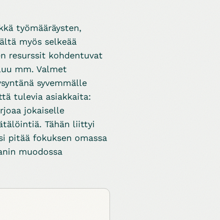
lkkä työmääräysten,
lmältä myös selkeää
en resurssit kohdentuvat
uluu mm. Valmet
 kysyntänä syvemmälle
ttä tulevia asiakkaita:
rjoaa jokaiselle
löintiä. Tähän liittyi
usi pitää fokuksen omassa
panin muodossa