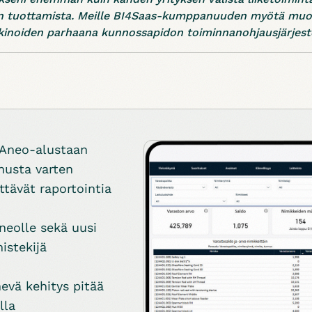
 tuottamista. Meille BI4Saas-kumppanuuden myötä muo
kinoiden parhaana kunnossapidon toiminnanohjausjärjeste
 Aneo-alustaan
usta varten
tävät raportointia
Aneolle sekä uusi
istekijä
nevä kehitys pitää
lla