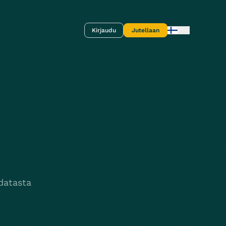
Kirjaudu
Jutellaan
FI
datasta