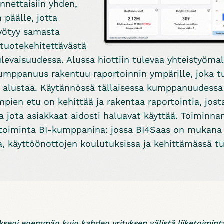
nnettaisiin yhden,
päälle, jotta
yötyy samasta
a tuotekehitettävästä
levaisuudessa. Alussa hiottiin tulevaa yhteistyömall
umppanuus rakentuu raportoinnin ympärille, joka tu
si alustaa. Käytännössä tällaisessa kumppanuudess
ien etu on kehittää ja rakentaa raportointia, jost
ja jota asiakkaat aidosti haluavat käyttää. Toiminn
oiminta BI-kumppanina: jossa BI4Saas on mukana 
a, käyttöönottojen koulutuksissa ja kehittämässä t
eni enemmän kuin kahden yrityksen välistä liiketoimint