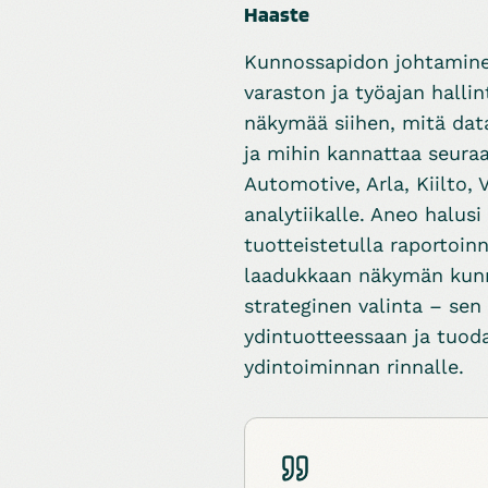
Haaste
Kunnossapidon johtaminen
varaston ja työajan halli
näkymää siihen, mitä dat
ja mihin kannattaa seura
Automotive, Arla, Kiilto,
analytiikalle. Aneo halusi
tuotteistetulla raportoin
laadukkaan näkymän kunnos
strateginen valinta – sen
ydintuotteessaan ja tuod
ydintoiminnan rinnalle.