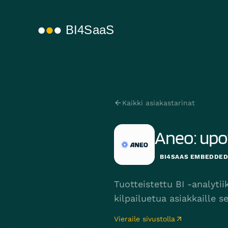
Kaikki asiakastarinat
Aneo: upo
BI4SAAS EMBEDDE
Tuotteistettu BI -analyt
kilpailuetua asiakkaille 
Vieraile sivustolla