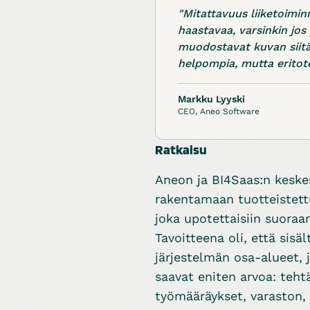
"Mitattavuus liiketoimi
haastavaa, varsinkin jos
muodostavat kuvan siitä 
helpompia, mutta eritot
Markku Lyyski
CEO, Aneo Software
Ratkaisu
Aneon ja BI4Saas:n kesken
rakentamaan tuotteistettu
joka upotettaisiin suoraa
Tavoitteena oli, että sisä
järjestelmän osa-alueet, 
saavat eniten arvoa: teht
työmääräykset, varaston, 