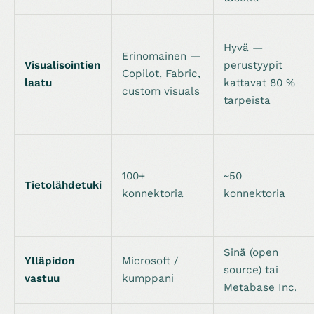
Hyvä —
Erinomainen —
Visualisointien
perustyypit
Copilot, Fabric,
laatu
kattavat 80 %
custom visuals
tarpeista
100+
~50
Tietolähdetuki
konnektoria
konnektoria
Sinä (open
Ylläpidon
Microsoft /
source) tai
vastuu
kumppani
Metabase Inc.