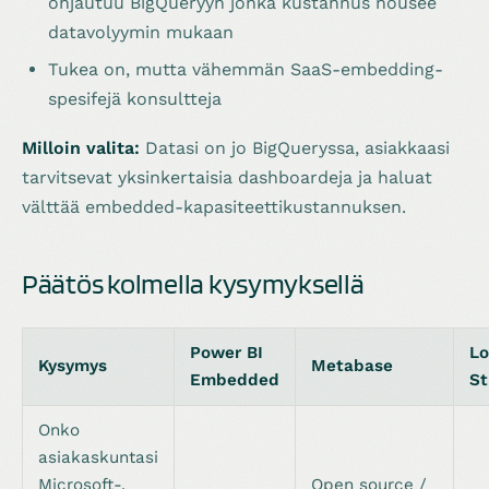
ohjautuu BigQueryyn jonka kustannus nousee
datavolyymin mukaan
Tukea on, mutta vähemmän SaaS-embedding-
spesifejä konsultteja
Milloin valita:
Datasi on jo BigQueryssa, asiakkaasi
tarvitsevat yksinkertaisia dashboardeja ja haluat
välttää embedded-kapasiteettikustannuksen.
Päätös kolmella kysymyksellä
Power BI
Lo
Kysymys
Metabase
Embedded
St
Onko
asiakaskuntasi
Microsoft-,
Open source /