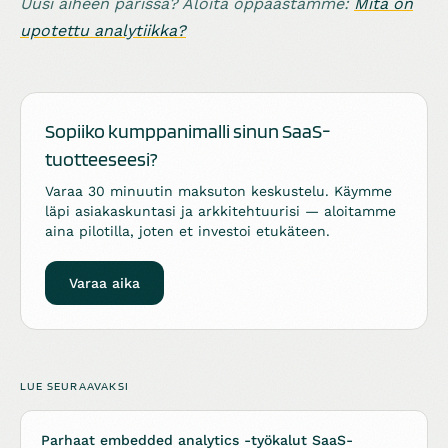
Uusi aiheen parissa? Aloita oppaastamme:
Mitä on
upotettu analytiikka?
Sopiiko kumppanimalli sinun SaaS-
tuotteeseesi?
Varaa 30 minuutin maksuton keskustelu. Käymme
läpi asiakaskuntasi ja arkkitehtuurisi — aloitamme
aina pilotilla, joten et investoi etukäteen.
Varaa aika
LUE SEURAAVAKSI
Parhaat embedded analytics -työkalut SaaS-