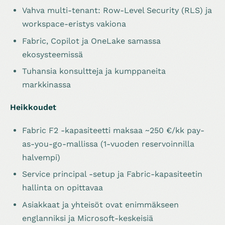
Vahva multi-tenant: Row-Level Security (RLS) ja
workspace-eristys vakiona
Fabric, Copilot ja OneLake samassa
ekosysteemissä
Tuhansia konsultteja ja kumppaneita
markkinassa
Heikkoudet
Fabric F2 -kapasiteetti maksaa ~250 €/kk pay-
as-you-go-mallissa (1-vuoden reservoinnilla
halvempi)
Service principal -setup ja Fabric-kapasiteetin
hallinta on opittavaa
Asiakkaat ja yhteisöt ovat enimmäkseen
englanniksi ja Microsoft-keskeisiä