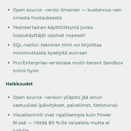
Open source -versio ilmainen — kustannus vain
omasta hostauksesta
Yksinkertainen käyttöliittymä jonka
loppukäyttäjät oppivat nopeasti
SQL-natiivi: tekninen tiimi voi kirjoittaa
monimutkaisia kyselyitä suoraan
Pro/Enterprise-versioissa multi-tenant Sandbox
toimii hyvin
Heikkoudet
Open source -version ylläpito jää sinun
vastuullesi (päivitykset, palvelimet, tietoturva)
Visualisoinnit ovat rajallisempia kuin Power
BI:ssä — riittää 80 %:lle tarpeista mutta ei
kaikille