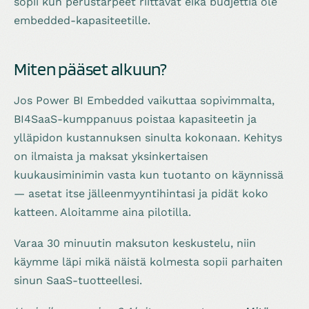
sopii kun perustarpeet riittävät eikä budjettia ole
embedded-kapasiteetille.
Miten pääset alkuun?
Jos Power BI Embedded vaikuttaa sopivimmalta,
BI4SaaS-kumppanuus poistaa kapasiteetin ja
ylläpidon kustannuksen sinulta kokonaan. Kehitys
on ilmaista ja maksat yksinkertaisen
kuukausiminimin vasta kun tuotanto on käynnissä
— asetat itse jälleenmyyntihintasi ja pidät koko
katteen. Aloitamme aina pilotilla.
Varaa 30 minuutin maksuton keskustelu, niin
käymme läpi mikä näistä kolmesta sopii parhaiten
sinun SaaS-tuotteellesi.