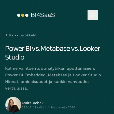
Kaikki artikkelit
Power BI vs. Metabase vs. Looker
Studio
Kolme vaihtoehtoa analytiikan upottamiseen:
Power BI Embedded, Metabase ja Looker Studio.
Hinnat, ominaisuudet ja kunkin vahvuudet
vertailussa.
Amira Achek
CEO, BI4SaaS
·
14. huhtikuuta 2026