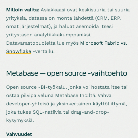
Milloin valita:
Asiakkaasi ovat keskisuuria tai suuria
yrityksiä, datassa on monta lähdettä (CRM, ERP,
omat järjestelmät), ja haluat asemoida itsesi
yritystason analytiikkakumppaniksi.
Datavarastopuolelta lue myös
Microsoft Fabric vs.
Snowflake
-vertailu.
Metabase — open source -vaihtoehto
Open source -BI-työkalu, jonka voi hostata itse tai
ostaa pilvipalveluna Metabase Inc:ltä. Vahva
developer-yhteisö ja yksinkertainen käyttöliittymä,
joka tukee SQL-natiivia tai drag-and-drop-
kysymyksiä.
Vahvuudet