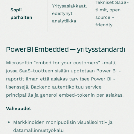
Tekniset SaaS-
Yritysasiakkaat,
Sopii
tiimit, open
edistynyt
parhaiten
source -
analytiikka
friendly
Power BI Embedded — yritysstandardi
Microsoftin "embed for your customers" -malli,
jossa SaaS-tuotteen sisään upotetaan Power BI -
raportit ilman että asiakas tarvitsee Power BI -
lisenssejä. Backend autentikoituu service
principalilla ja generoi embed-tokenin per asiakas.
Vahvuudet
Markkinoiden monipuolisin visualisointi- ja
datamallinnustyökalu