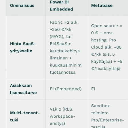
Power BI
Ominaisuus
Metabase
Embedded
Fabric F2 alk.
Open source =
~250 €/kk
0 € + oma
(PAYG); tai
hosting; Pro
Hinta SaaS-
BI4SaaS:n
Cloud alk. ~80
yritykselle
kautta kehitys
€/kk (sis. 5
ilmainen +
käyttäjää) + ~5
kuukausiminimi
€/lisäkäyttäjä
tuotannossa
Asiakkaan
Ei (Embedded)
Ei
lisenssitarve
Sandbox-
Vakio (RLS,
Multi-tenant-
toiminto
workspace-
tuki
Pro/Enterprise-
eristys)
tasolla