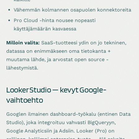
Vähemmän kolmannen osapuolen konnektoreita
Pro Cloud -hinta nousee nopeasti
käyttäjämäärän kasvaessa
Milloin valita:
SaaS-tuotteesi ydin on jo tekninen,
datassa on enimmäkseen oma tietokanta +
muutama lähde, ja arvostat open source -
lähestymistä.
Looker Studio — kevyt Google-
vaihtoehto
Googlen ilmainen dashboard-työkalu (entinen Data
Studio), joka integroituu vahvasti BigQueryyn,
Google Analyticsiin ja Adsiin. Looker (Pro) on