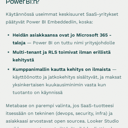
Power BI:n?
Käytännössä useimmat keskisuuret SaaS-yritykset
päätyvät Power BI Embeddediin, koska:
Heidän asiakkaansa ovat jo Microsoft 365 -
taloja
— Power BI on tuttu nimi yritysjohdolle
Multi-tenant ja RLS toimivat ilman erillistä
kehitystä
Kumppanimallin kautta kehitys on ilmaista
—
käyttöönotto ja jatkokehitys sisältyvät, ja maksat
yksinkertaisen kuukausiminimin vasta kun
tuotanto on käynnissä
Metabase on parempi valinta, jos SaaS-tuotteesi
itsessään on tekninen (devops, security, infra) ja
asiakkaasi arvostavat open sourcea. Looker Studio