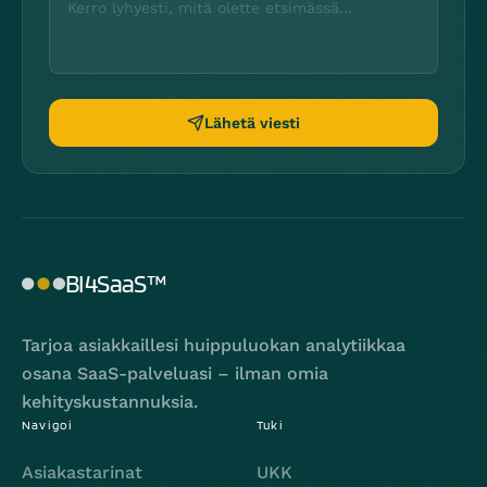
Lähetä viesti
BI4SaaS™
Tarjoa asiakkaillesi huippuluokan analytiikkaa
osana SaaS-palveluasi – ilman omia
kehityskustannuksia.
Navigoi
Tuki
Asiakastarinat
UKK