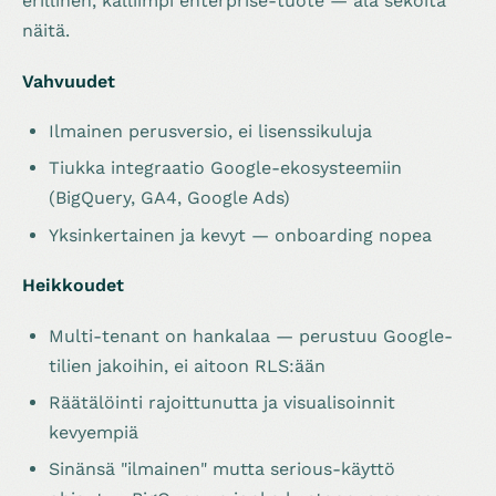
erillinen, kalliimpi enterprise-tuote — älä sekoita
näitä.
Vahvuudet
Ilmainen perusversio, ei lisenssikuluja
Tiukka integraatio Google-ekosysteemiin
(BigQuery, GA4, Google Ads)
Yksinkertainen ja kevyt — onboarding nopea
Heikkoudet
Multi-tenant on hankalaa — perustuu Google-
tilien jakoihin, ei aitoon RLS:ään
Räätälöinti rajoittunutta ja visualisoinnit
kevyempiä
Sinänsä "ilmainen" mutta serious-käyttö