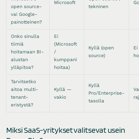
Microsoft
Go
open source-
tekninen
vai Google-
painotteinen?
Onko sinulla
Ei
tiimiä
(Microsoft
Kyllä (open
Ei
hoitamaan BI-
/
source)
ho
alustan
kumppani
ylläpitoa?
hoitaa)
Tarvitsetko
Kyllä
aitoa multi-
Kyllä —
Va
Pro/Enterprise-
tenant-
vakio
ra
tasolla
eristystä?
Miksi SaaS-yritykset valitsevat usein