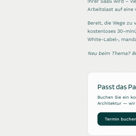
Ihrer SaaS wird – vi
Arbeitslast auf eine
Bereit, die Wege zu
kostenloses 30-minüt
White-Label-, mand
Neu beim Thema? Be
Passt das P
Buchen Sie ein ko
Architektur — wir 
Termin buche