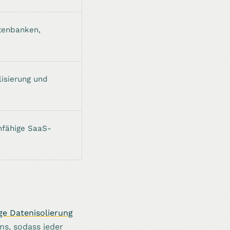
tenbanken,
lisierung und
nfähige SaaS-
e Datenisolierung
ns, sodass jeder