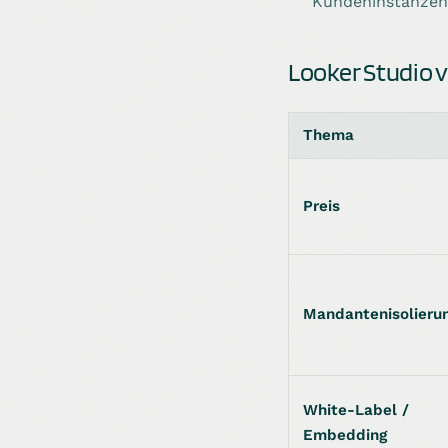
Kundeninstanzen 
Looker Studio 
Thema
Preis
Mandantenisolieru
White-Label /
Embedding