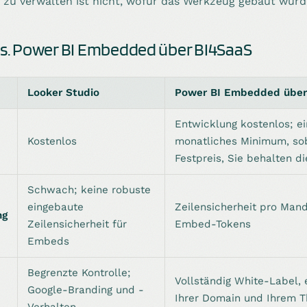
zu verwalten ist nicht, wofür das Werkzeug gebaut wurd
vs. Power BI Embedded über BI4SaaS
Looker Studio
Power BI Embedded über
Entwicklung kostenlos; e
Kostenlos
monatliches Minimum, sob
Festpreis, Sie behalten d
Schwach; keine robuste
eingebaute
Zeilensicherheit pro Mand
ng
Zeilensicherheit für
Embed-Tokens
Embeds
Begrenzte Kontrolle;
Vollständig White-Label, 
Google-Branding und -
Ihrer Domain und Ihrem 
Verhalten