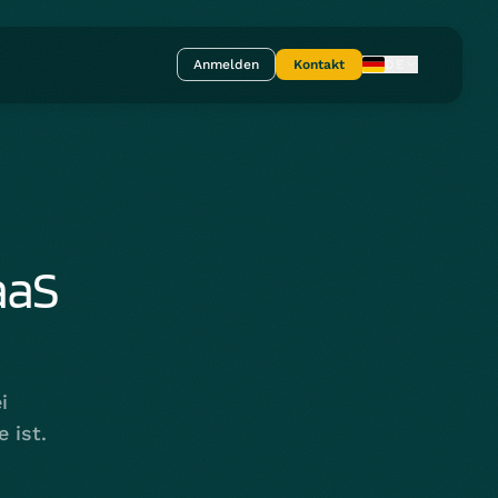
Anmelden
Kontakt
DE
aaS
i
 ist.