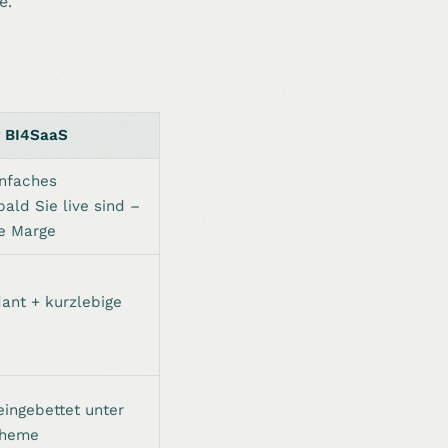
e.
 BI4SaaS
infaches
ald Sie live sind –
ie Marge
ant + kurzlebige
eingebettet unter
Theme