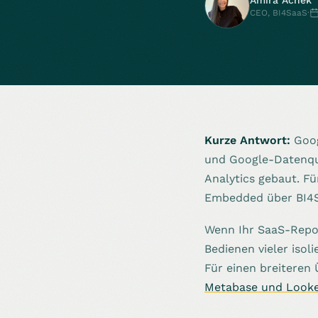
Amira Achek
CEO, BI4SaaS
·
Kurze Antwort:
Goog
und Google-Datenque
Analytics gebaut. F
Embedded über BI4Sa
Wenn Ihr SaaS-Repor
Bedienen vieler isol
Für einen breiteren
Metabase und Looke