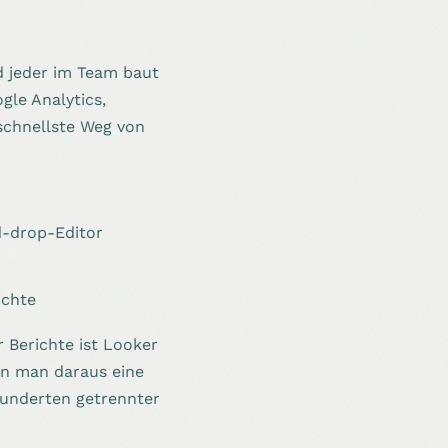
nd jeder im Team baut
gle Analytics,
schnellste Weg von
d-drop-Editor
ichte
 Berichte ist Looker
nn man daraus eine
Hunderten getrennter