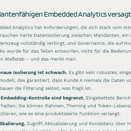
dantenfähigen Embedded Analytics versag
ded Analytics hat Anforderungen, die sich stark vom int
brauchen harte Datenisolierung zwischen Mandanten, ein 
erkzeug vollständig verbirgt, und Governance, die auf H
dio wurde für das Teilen entworfen, nicht für die Bedienun
n Maßstab – und das merkt man.
naue Isolierung ist schwach.
Es gibt kein robustes, eing
modell, das garantiert, dass Kunde A niemals die Daten v
auen die Filterung selbst, was fragil ist.
Embedding-Kontrolle sind begrenzt.
Eingebettete Berich
halten; Sie können Rahmen, Theming und Token-Lebensz
ollieren, wie es eine produktisierte Funktion verlangt.
Skalierung.
Zugriff, Aktualisierung und Konsistenz über 