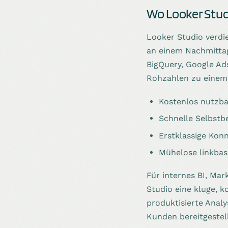
Wo Looker Studi
Looker Studio verdie
an einem Nachmittag
BigQuery, Google Ad
Rohzahlen zu einem 
Kostenlos nutzba
Schnelle Selbstb
Erstklassige Kon
Mühelose linkbas
Für internes BI, Ma
Studio eine kluge, 
produktisierte Anal
Kunden bereitgestell