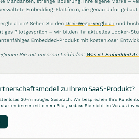
ele Mandanten, strenge Isolierung, Ihre eigene Marke – ve
 verwaltete Embedding-Plattform, die genau dafür gebaut 
 vergleichen? Sehen Sie den
Drei-Wege-Vergleich
und buche
iges Pilotgespräch – wir bilden Ihr aktuelles Looker-Stu
antenfähiges Embedded-Produkt mit kostenloser Entwick
ginnen Sie mit unserem Leitfaden:
Was ist Embedded Ana
artnerschaftsmodell zu Ihrem SaaS-Produkt?
stenloses 30-minütiges Gespräch. Wir besprechen Ihre Kundenb
starten immer mit einem Pilot, sodass Sie nicht im Voraus inves
n