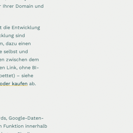
er Ihrer Domain und
t die Entwicklung
klung sind
um, dazu einen
e selbst und
hlen zwischen dem
en Link, ohne BI-
ettet) – siehe
 oder kaufen
ab.
rds, Google-Daten-
n Funktion innerhalb