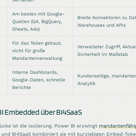
Am besten mit Google-
Breite Konnektoren zu Da
Quellen (GA, BigQuery,
Warehouses und APIs
Sheets, Ads)
Für das Teilen gebaut,
Verwalteter Zugriff, Aktua
nicht für große
Sicherheit im Maßstab
Mandantenverwaltung
Interne Dashboards,
Kundenseitige, mandante
Google-Daten, schnelle
Analytik
Berichte
I Embedded über BI4SaaS
cke ist die Isolierung. Power BI erzwingt
mandantenfähig
t, und BI4SaaS kombiniert sie mit kurzlebigen Embed-Toke