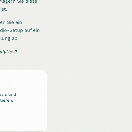
rlagern Sie diese
ist.
n Sie ein
dio-Setup auf ein
lung ab.
lytics?
asis und
tieren.