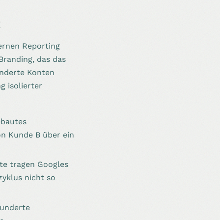
t
ernen Reporting
Branding, das das
underte Konten
g isolierter
ebautes
on Kunde B über ein
te tragen Googles
yklus nicht so
Hunderte