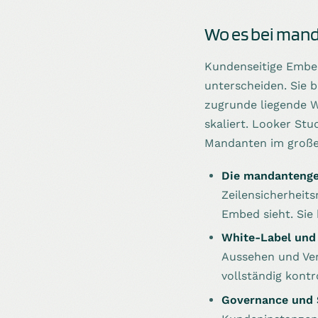
Wo es bei man
Kundenseitige Embed
unterscheiden. Sie 
zugrunde liegende W
skaliert. Looker Stu
Mandanten im große
Die mandantenge
Zeilensicherheits
Embed sieht. Sie b
White-Label und 
Aussehen und Ver
vollständig kontr
Governance und 