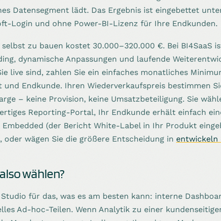
nes Datensegment lädt. Das Ergebnis ist eingebettet unt
ft-Login und ohne Power-BI-Lizenz für Ihre Endkunden.
 selbst zu bauen kostet 30.000–320.000 €. Bei BI4SaaS is
ding, dynamische Anpassungen und laufende Weiterentwic
Sie live sind, zahlen Sie ein einfaches monatliches Minim
ht und Endkunde. Ihren Wiederverkaufspreis bestimmen Si
Marge – keine Provision, keine Umsatzbeteiligung. Sie wä
fertiges Reporting-Portal, Ihr Endkunde erhält einfach ein
 Embedded (der Bericht White-Label in Ihr Produkt eingeb
, oder wägen Sie die größere Entscheidung in
entwickeln
 also wählen?
 Studio für das, was es am besten kann: interne Dashboa
lles Ad-hoc-Teilen. Wenn Analytik zu einer kundenseitige