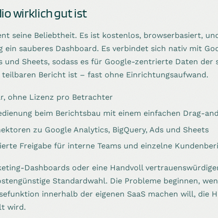
o wirklich gut ist
nt seine Beliebtheit. Es ist kostenlos, browserbasiert, u
 ein sauberes Dashboard. Es verbindet sich nativ mit Goo
s und Sheets, sodass es für Google-zentrierte Daten der 
teilbaren Bericht ist – fast ohne Einrichtungsaufwand.
r, ohne Lizenz pro Betrachter
edienung beim Berichtsbau mit einem einfachen Drag-an
nektoren zu Google Analytics, BigQuery, Ads und Sheets
ierte Freigabe für interne Teams und einzelne Kundenber
rketing-Dashboards oder eine Handvoll vertrauenswürdiger
kostengünstige Standardwahl. Die Probleme beginnen, we
ysefunktion innerhalb der eigenen SaaS machen will, die 
t wird.