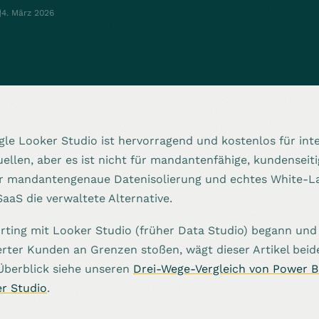
4. März 2026
le Looker Studio ist hervorragend und kostenlos für in
llen, aber es ist nicht für mandantenfähige, kundensei
ür mandantengenaue Datenisolierung und echtes White-La
aS die verwaltete Alternative.
ting mit Looker Studio (früher Data Studio) begann und 
ierter Kunden an Grenzen stoßen, wägt dieser Artikel beide
 Überblick siehe unseren
Drei-Wege-Vergleich von Power 
r Studio
.