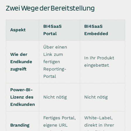
Zwei Wege der Bereitstellung
BI4SaaS
BI4SaaS
Aspekt
Portal
Embedded
Über einen
Wie der
Link zum
In Ihr Produkt
Endkunde
fertigen
eingebettet
zugreift
Reporting-
Portal
Power-BI-
Lizenz des
Nicht nötig
Nicht nötig
Endkunden
Fertiges Portal,
White-Label,
Branding
eigene URL
direkt in Ihrer