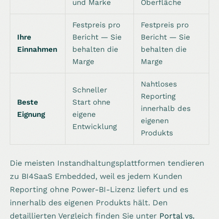
und Marke
Oberfläche
Festpreis pro
Festpreis pro
Ihre
Bericht — Sie
Bericht — Sie
Einnahmen
behalten die
behalten die
Marge
Marge
Nahtloses
Schneller
Reporting
Beste
Start ohne
innerhalb des
Eignung
eigene
eigenen
Entwicklung
Produkts
Die meisten Instandhaltungsplattformen tendieren
zu BI4SaaS Embedded, weil es jedem Kunden
Reporting ohne Power-BI-Lizenz liefert und es
innerhalb des eigenen Produkts hält. Den
detaillierten Vergleich finden Sie unter
Portal vs.